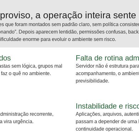
proviso, a operação inteira sente
 que foram montados sem padrão claro, sem política consisten
onando”. Depois aparecem lentidão, permissões confusas, backu
ficuldade enorme para evoluir o ambiente sem risco.
dos
Falta de rotina admi
stas sem lógica, grupos mal
Servidor não é estrutura pa
faz o quê no ambiente.
acompanhamento, o ambiente
previsibilidade.
Instabilidade e ris
ministração recorrente,
Aplicações, arquivos, autent
 vira urgência.
passam a depender de uma b
continuidade operacional.